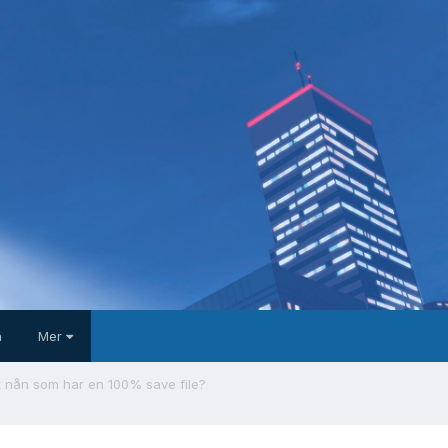
a
Mer
t nån som har en 100% save file?