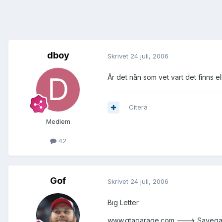
dboy
Skrivet
24 juli, 2006
Är det nån som vet vart det finns el
Citera
Medlem
42
Gof
Skrivet
24 juli, 2006
Big Letter
www.gtagarage.com ---> Saveg