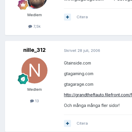
Medlem
Citera
7,5k
nille_312
Skrivet
28 juli, 2006
Gtainside.com
gtagaming.com
gtagarage.com
Medlem
http://grandtheftauto.filefront.com/fil
13
Och många många fler sidor!
Citera