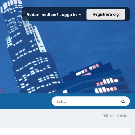
Registrera dig
Redan medlem? Logga in
All aktivitet