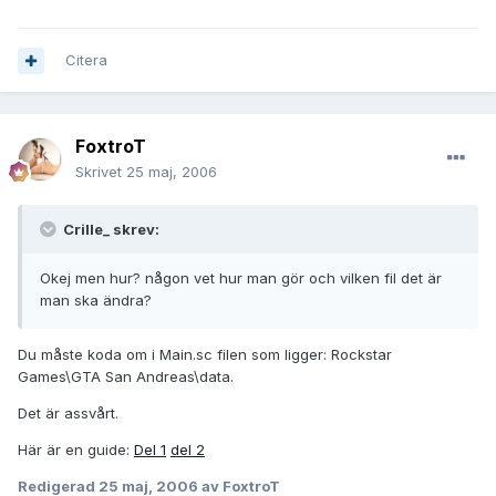
Citera
FoxtroT
Skrivet
25 maj, 2006
Crille_ skrev:
Okej men hur? någon vet hur man gör och vilken fil det är
man ska ändra?
Du måste koda om i Main.sc filen som ligger: Rockstar
Games\GTA San Andreas\data.
Det är assvårt.
Här är en guide:
Del 1
del 2
Redigerad
25 maj, 2006
av FoxtroT