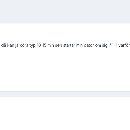
) då kan ja köra typ 10-15 min sen startar min dator om sig :'( !!!! varfö