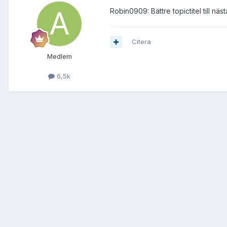
Robin0909: Bättre topictitel till näs
Citera
Medlem
6,5k