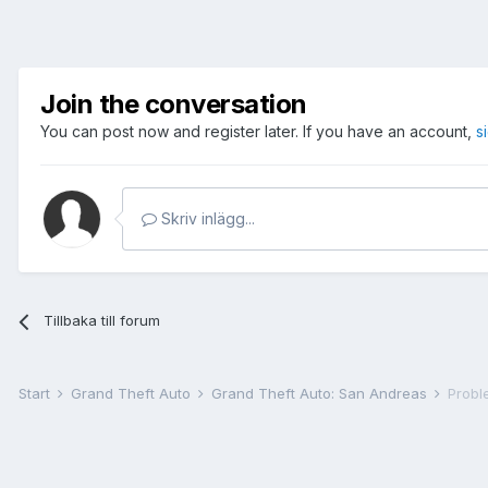
Join the conversation
You can post now and register later. If you have an account,
s
Skriv inlägg...
Tillbaka till forum
Start
Grand Theft Auto
Grand Theft Auto: San Andreas
Probl