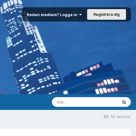
Registrera dig
Redan medlem? Logga in
All aktivitet