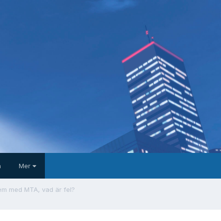
a
Mer
em med MTA, vad är fel?