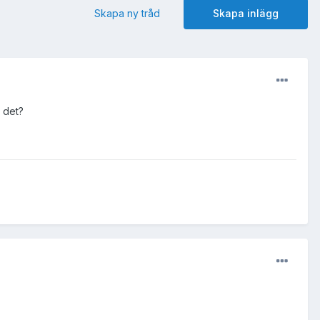
Skapa ny tråd
Skapa inlägg
r det?