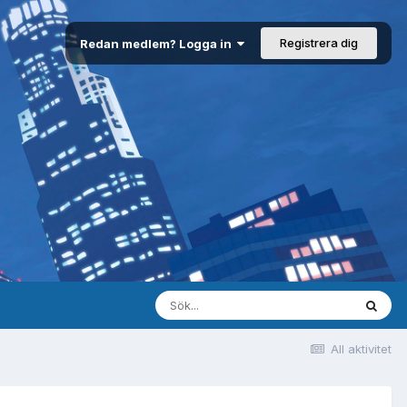
Registrera dig
Redan medlem? Logga in
All aktivitet