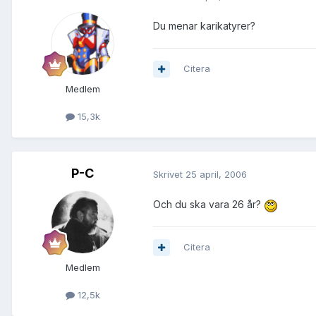
Du menar karikatyrer?
Citera
Medlem
15,3k
P-C
Skrivet
25 april, 2006
Och du ska vara 26 år?
Citera
Medlem
12,5k