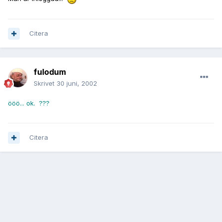
Citera
fulodum
Skrivet
30 juni, 2002
ööö... ok. ???
Citera