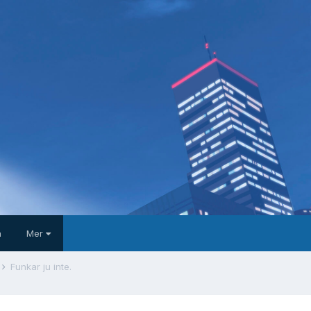
a
Mer
Funkar ju inte.