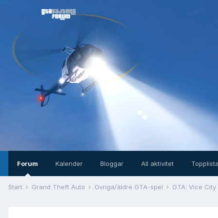
Forum
Kalender
Bloggar
All aktivitet
Topplist
Start
Grand Theft Auto
Övriga/äldre GTA-spel
GTA: Vice City