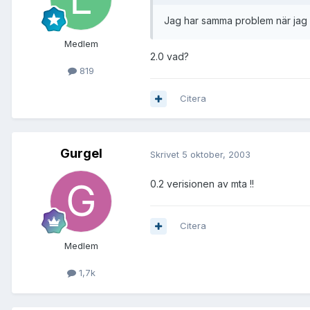
Jag har samma problem när jag 
Medlem
2.0 vad?
819
Citera
Gurgel
Skrivet
5 oktober, 2003
0.2 verisionen av mta !!
Citera
Medlem
1,7k