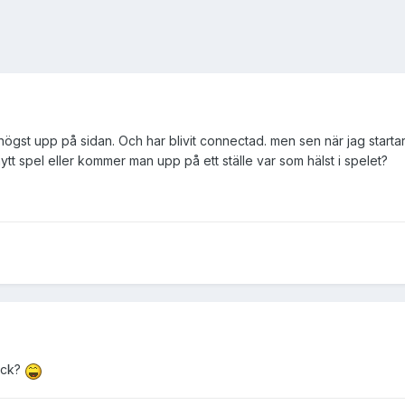
t högst upp på sidan. Och har blivit connectad. men sen när jag starta
nytt spel eller kommer man upp på ett ställe var som hälst i spelet?
tack?