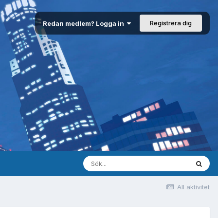
Registrera dig
Redan medlem? Logga in
All aktivitet