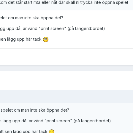
 som det står start mta eller nåt där skall ni trycka inte öppna spelet
elet om man inte ska öppna det?
ägg upp då, använd "print screen" (på tangentbordet)
tt sen lägg upp här tack
 spelet om man inte ska öppna det?
h lägg upp då, använd "print screen" (på tangentbordet)
 lätt sen lägg upp här tack