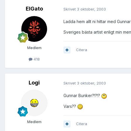
ElGato
Skrivet
3 oktober, 2003
Ladda hem allt ni hittar med Gunnar 
Sveriges bästa artist enligt min me
Medlem
Citera
418
Logi
Skrivet
3 oktober, 2003
Gunnar Bunker?!?!?
Vars??
Medlem
Citera