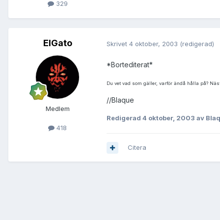
329
ElGato
Skrivet
4 oktober, 2003
(redigerad)
*Bortediterat*
Du vet vad som gäller, varför ändå hålla på? Näs
//Blaque
Medlem
Redigerad
4 oktober, 2003
av Bla
418
Citera