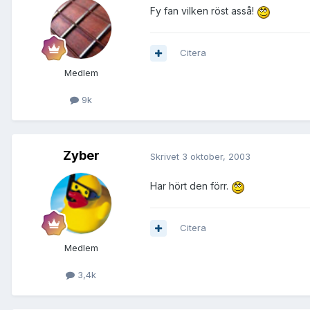
Fy fan vilken röst asså!
Citera
Medlem
9k
Zyber
Skrivet
3 oktober, 2003
Har hört den förr.
Citera
Medlem
3,4k