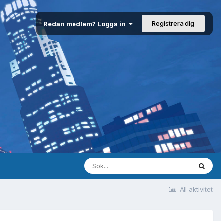
Registrera dig
Redan medlem? Logga in
All aktivitet