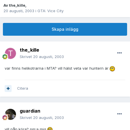
Av
the_kille
,
20 augusti, 2003
i
GTA: Vice City
Skapa inlägg
the_kille
Skrivet
20 augusti, 2003
var finns helikotrarna i MTA? vill hälst veta var huntern är
Citera
guardian
Skrivet
20 augusti, 2003
vill nån köra? pm:a mig