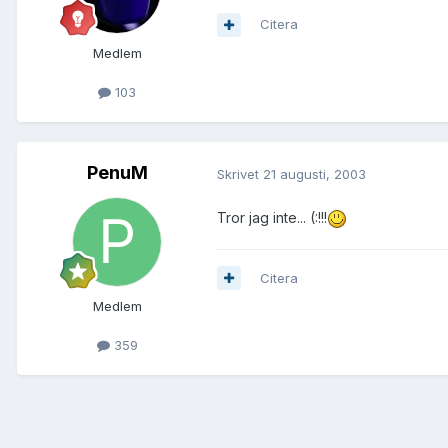
Citera
Medlem
103
PenuM
Skrivet
21 augusti, 2003
Tror jag inte... (:!!!
Citera
Medlem
359