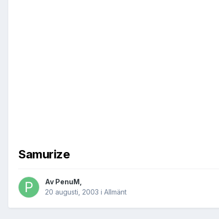
Samurize
Av
PenuM
,
20 augusti, 2003
i
Allmänt