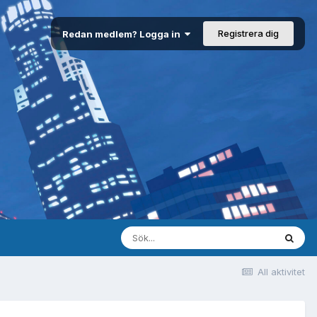
Registrera dig
Redan medlem? Logga in
All aktivitet