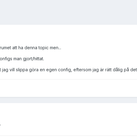
orumet att ha denna topic men...
figs man gjort/hittat.
 jag vill slippa göra en egen config, eftersom jag är rätt dålig på de
?