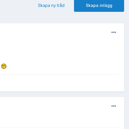
Skapa ny tråd
Skapa inlägg
t
.