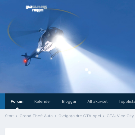
Forum
Kalender
Bloggar
All aktivitet
Topplist
Start
Grand Theft Auto
Övriga/äldre GTA-spel
GTA: Vice City