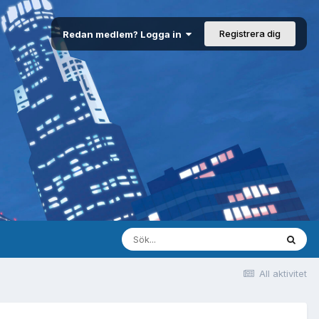
Registrera dig
Redan medlem? Logga in
All aktivitet