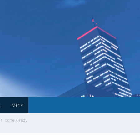
a
Mer
cone Crazy