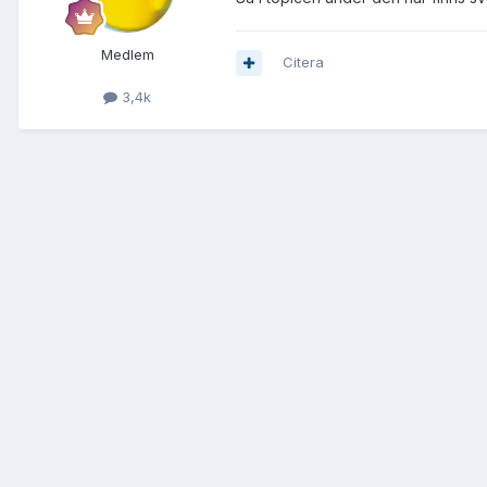
Medlem
Citera
3,4k