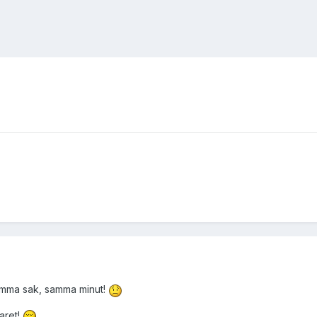
amma sak, samma minut!
aret!