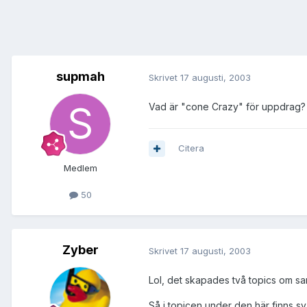
supmah
Skrivet
17 augusti, 2003
Vad är "cone Crazy" för uppdrag?
Citera
Medlem
50
Zyber
Skrivet
17 augusti, 2003
Lol, det skapades två topics om s
Så i topicen under den här finns sv