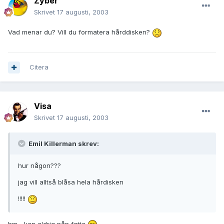
Zyber
Skrivet
17 augusti, 2003
Vad menar du? Vill du formatera hårddisken?
Citera
Visa
Skrivet
17 augusti, 2003
Emil Killerman skrev:
hur någon???
jag vill alltså blåsa hela hårdisken
!!!!!
hm... kan aldrig nån fatta