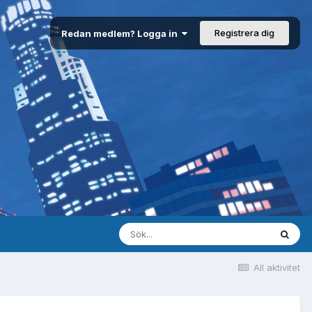
Registrera dig
Redan medlem? Logga in
All aktivitet