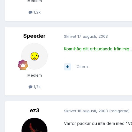
Medlem
1,2k
Speeder
Skrivet
17 augusti, 2003
Kom ihåg ditt erbjudande från mig..
Citera
Medlem
1,7k
ez3
Skrivet
18 augusti, 2003
(redigerad)
Varför packar du inte dem med 