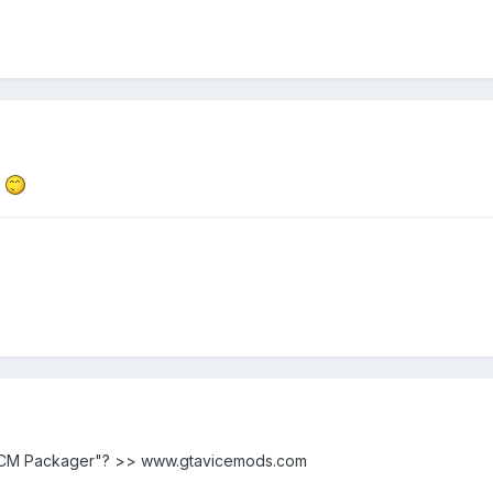
.
"VCM Packager"? >> www.gtavicemods.com