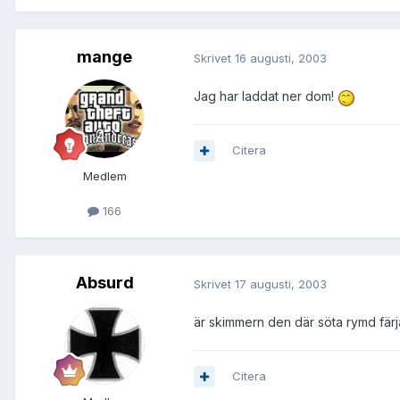
mange
Skrivet
16 augusti, 2003
Jag har laddat ner dom!
Citera
Medlem
166
Absurd
Skrivet
17 augusti, 2003
är skimmern den där söta rymd fär
Citera