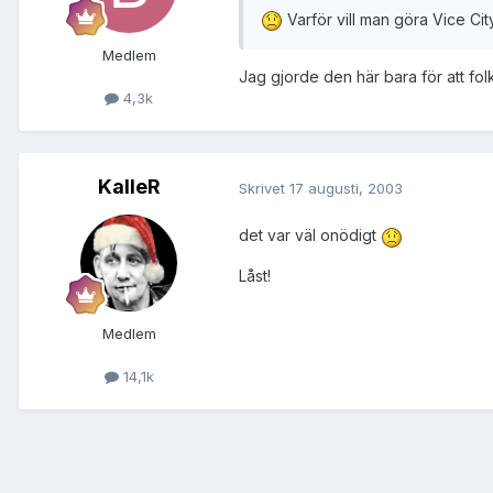
Varför vill man göra Vice Cit
Medlem
Jag gjorde den här bara för att folk
4,3k
KalleR
Skrivet
17 augusti, 2003
det var väl onödigt
Låst!
Medlem
14,1k