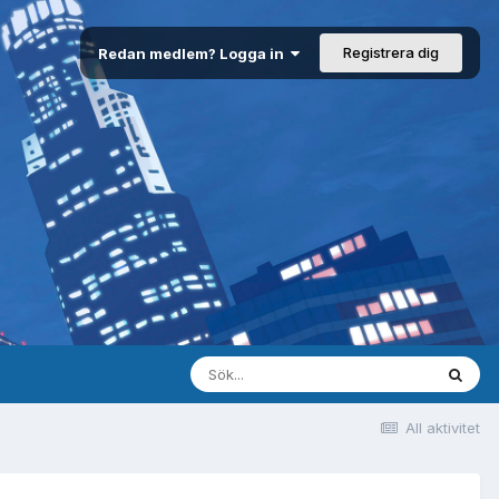
Registrera dig
Redan medlem? Logga in
All aktivitet