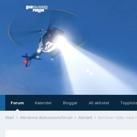
Forum
Kalender
Bloggar
All aktivitet
Topplist
Start
Allmänna diskussionsforum
Allmänt
Behöver hjälp med n