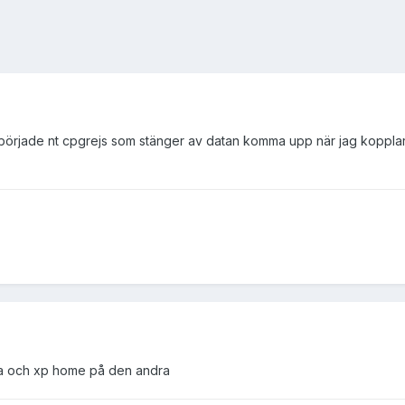
rjade nt cpgrejs som stänger av datan komma upp när jag kopplar in ad
na och xp home på den andra