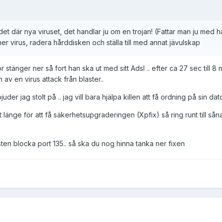
 det där nya viruset, det handlar ju om en trojan! (Fattar man ju med 
r virus, radera hårddisken och ställa till med annat jävulskap
r stänger ner så fort han ska ut med sitt Adsl .. efter ca 27 sec till
av en virus attack från blaster..
uder jag stolt på .. jag vill bara hjälpa killen att få ordning på sin dat
igt länge för att få säkerhetsupgraderingen (Xpfix) så ring runt till
esten blocka port 135.. så ska du nog hinna tanka ner fixen