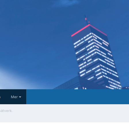
a
Mer
ätverk.