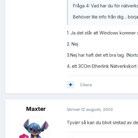
Fråga 4: Vad har du för nätverk
Behöver lite info från dig .. bö
1. Ja det står att Windows kommer s
2. Nej
3.Nej har haft det ett bra tag. (N
4. ett 3COm Etherlink Nätverkskor
Citera
Maxter
Skrivet
12 augusti, 2003
Tyvärr så kan du blivit smitad av det