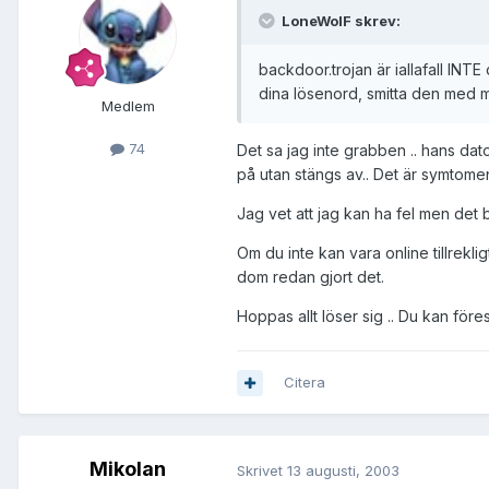
LoneWolF skrev:
backdoor.trojan är iallafall INTE
dina lösenord, smitta den med me
Medlem
74
Det sa jag inte grabben .. hans dato
på utan stängs av.. Det är symtomen 
Jag vet att jag kan ha fel men det bj
Om du inte kan vara online tillrekl
dom redan gjort det.
Hoppas allt löser sig .. Du kan för
Citera
Mikolan
Skrivet
13 augusti, 2003