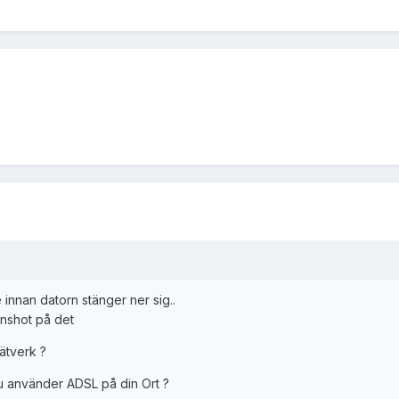
 innan datorn stänger ner sig..
enshot på det
nätverk ?
u använder ADSL på din Ort ?