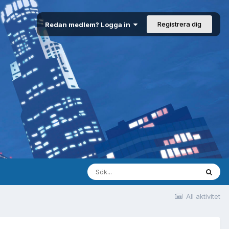
Registrera dig
Redan medlem? Logga in
All aktivitet