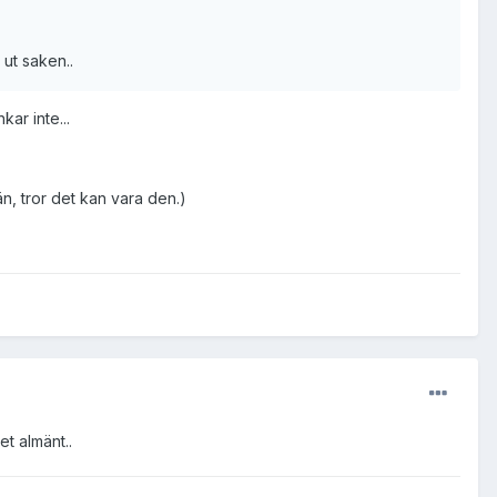
 ut saken..
ar inte...
n, tror det kan vara den.)
et almänt..