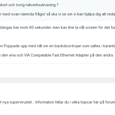
skort och övrig nätverksutrusning ?
rjar med ovan nämnda frågor så ska vi se om vi kan hjälpa dig att reda
tängas ber inom 60 sekunder. men kan itne ta nåt screen för det funk
orton Poppade upp med nåt om en backdoor.trojan som sattes i karantä
t i den ena och VIA Compatable Fast Ethernet Adapter på den andra.
 nya supervirustet .. Information hittar du i olika topicar här på forum