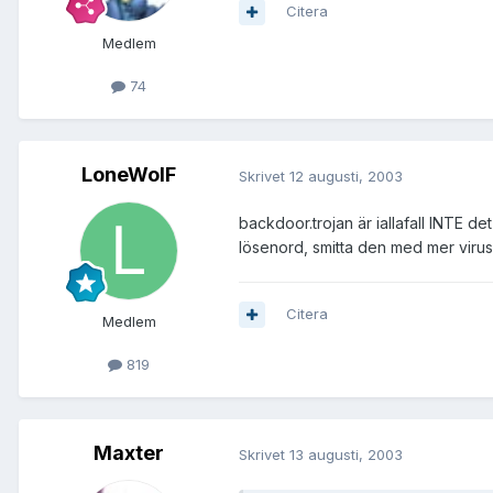
Citera
Medlem
74
LoneWolF
Skrivet
12 augusti, 2003
backdoor.trojan är iallafall INTE de
lösenord, smitta den med mer virus,
Citera
Medlem
819
Maxter
Skrivet
13 augusti, 2003