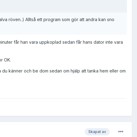
halva röven..) Alltså ett program som gör att andra kan sno
 8 minuter får han vara uppkoplad sedan får hans dator inte vara
or OK.
 såna du känner och be dom sedan om hjälp att tanka hem eller om
Skapat av