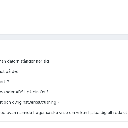
nan datorn stänger ner sig..
hot på det
verk ?
använder ADSL på din Ort ?
rt och övrig nätverksutrusning ?
 med ovan nämnda frågor så ska vi se om vi kan hjälpa dig att reda ut