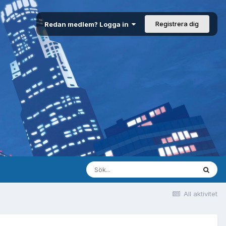
Registrera dig
Redan medlem? Logga in
All aktivitet