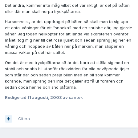
Det andra, kommer inte ihåg vilket det var riktigt, är det på båten
eller där man skall norpa tryckplåtarna.
Hursomhelst, är det uppdraget på båten så skall man ta sig upp
ett antal våningar för att "snacka2 med en snubbe där, jag gjorde
såhär. Jag togen helikopter för att landa vid skorstenen ovanför
målet, tog mig ner till det rosa ljuset och sedan sprang jag ner en
våning och hoppade av båten ner på marken, man slipper en
massa vakter på det här sättet.
Om det är med tryckplåtarna så är det bara att ställa sig med en
stabil och snabb bil utanför räckvidden för alla beväpnade tjejer
som står där och sedan preja bilen med en pil som kommer
körande, men spräng den inte det gäller att få ut föraren och
sedan döda henne och sno plåtarna.
Redigerad
11 augusti, 2003
av santek
Citera