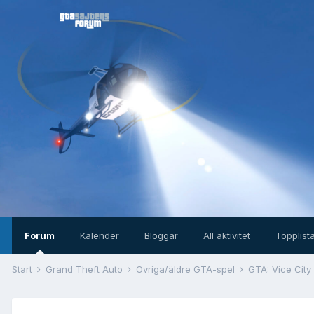
Forum
Kalender
Bloggar
All aktivitet
Topplist
Start
Grand Theft Auto
Övriga/äldre GTA-spel
GTA: Vice City