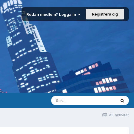
Registrera dig
Redan medlem? Logga in
All aktivitet