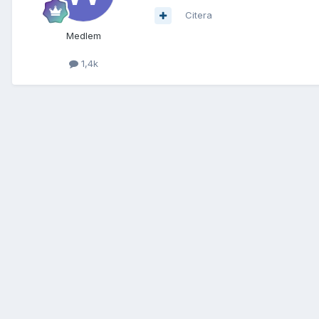
Citera
Medlem
1,4k