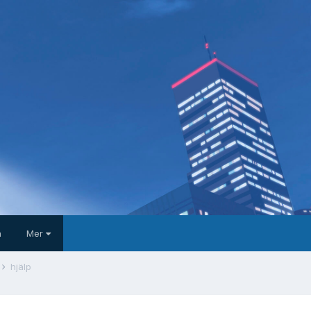
a
Mer
hjälp