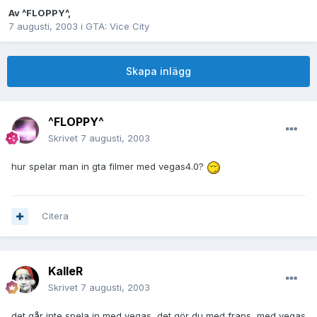
Av
^FLOPPY^
,
7 augusti, 2003
i
GTA: Vice City
Skapa inlägg
^FLOPPY^
Skrivet
7 augusti, 2003
hur spelar man in gta filmer med vegas4.0?
Citera
KalleR
Skrivet
7 augusti, 2003
det går inte spela in med vegas, det gör du med fraps, med vegas