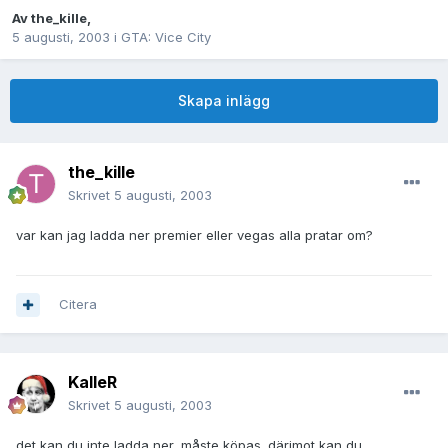
Av
the_kille
,
5 augusti, 2003
i
GTA: Vice City
Skapa inlägg
the_kille
Skrivet
5 augusti, 2003
var kan jag ladda ner premier eller vegas alla pratar om?
Citera
KalleR
Skrivet
5 augusti, 2003
det kan du inte ladda ner, måste köpas. därimot kan du