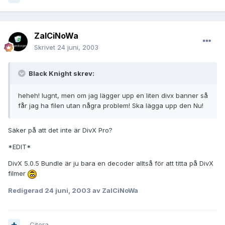
ZalCiNoWa
Skrivet
24 juni, 2003
Black Knight skrev:
heheh! lugnt, men om jag lägger upp en liten divx banner så
får jag ha filen utan några problem! Ska lägga upp den Nu!
Säker på att det inte är DivX Pro?
*EDIT*
DivX 5.0.5 Bundle är ju bara en decoder alltså för att titta på DivX
filmer
Redigerad
24 juni, 2003
av ZalCiNoWa
Citera