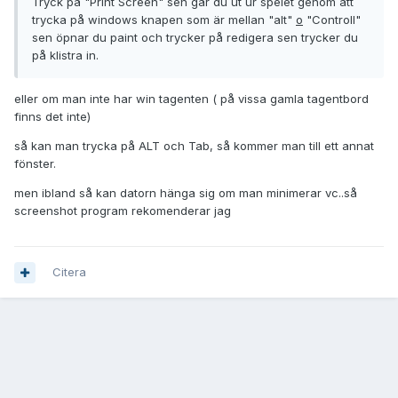
Tryck på "Print Screen" sen går du ut ur spelet genom att
trycka på windows knapen som är mellan "alt"
o
"Controll"
sen öpnar du paint och trycker på redigera sen trycker du
på klistra in.
eller om man inte har win tagenten ( på vissa gamla tagentbord
finns det inte)
så kan man trycka på ALT och Tab, så kommer man till ett annat
fönster.
men ibland så kan datorn hänga sig om man minimerar vc..så
screenshot program rekomenderar jag
Citera