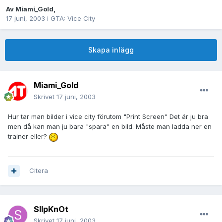
Av
Miami_Gold
,
17 juni, 2003
i
GTA: Vice City
Skapa inlägg
Miami_Gold
Skrivet
17 juni, 2003
Hur tar man bilder i vice city förutom "Print Screen" Det är ju bra
men då kan man ju bara "spara" en bild. Måste man ladda ner en
trainer eller?
Citera
SlIpKnOt
Skrivet
17 juni, 2003