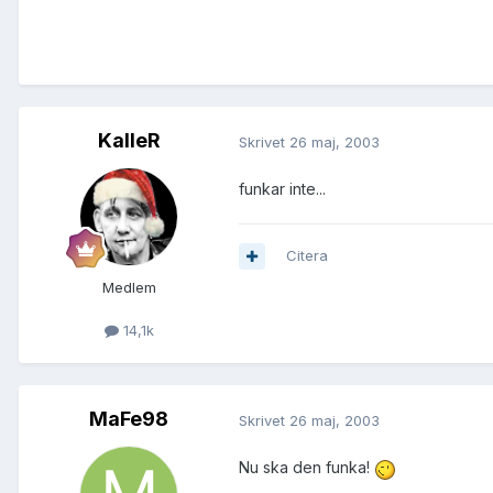
KalleR
Skrivet
26 maj, 2003
funkar inte...
Citera
Medlem
14,1k
MaFe98
Skrivet
26 maj, 2003
Nu ska den funka!