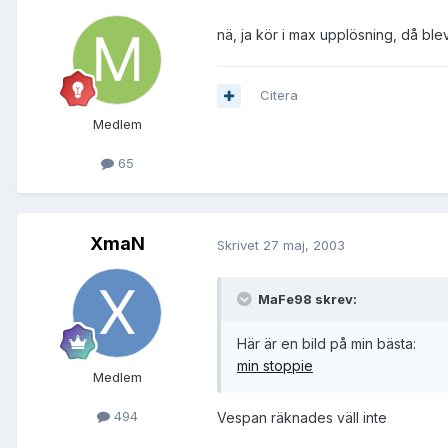
nä, ja kör i max upplösning, då ble
Citera
Medlem
65
XmaN
Skrivet
27 maj, 2003
MaFe98 skrev:
Här är en bild på min bästa:
min stoppie
Medlem
494
Vespan räknades väll inte