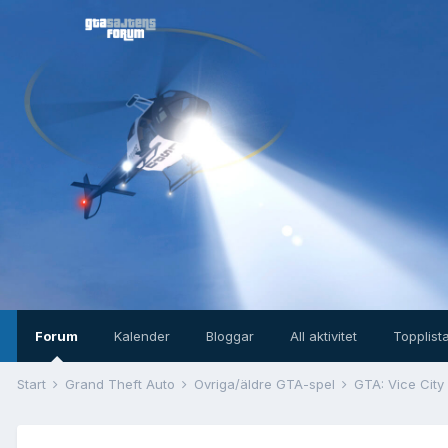
Forum
Kalender
Bloggar
All aktivitet
Topplist
Start
Grand Theft Auto
Övriga/äldre GTA-spel
GTA: Vice City