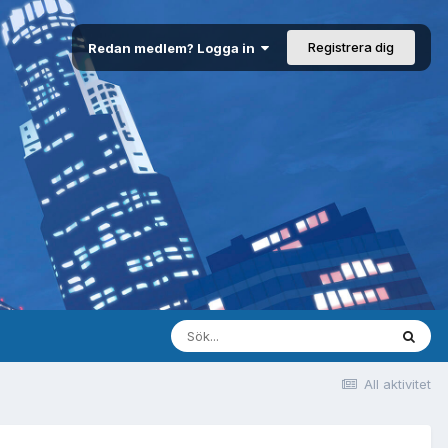
Registrera dig
Redan medlem? Logga in
All aktivitet