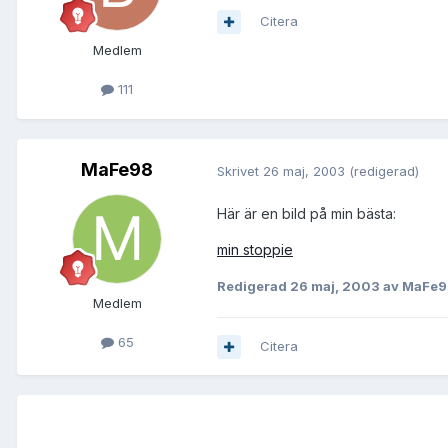
Citera
Medlem
111
MaFe98
Skrivet
26 maj, 2003
(redigerad)
Här är en bild på min bästa:
min stoppie
Redigerad
26 maj, 2003
av MaFe9
Medlem
65
Citera