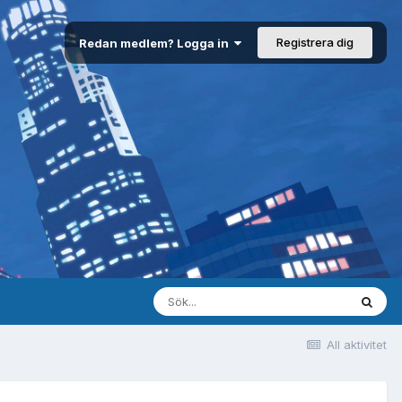
Registrera dig
Redan medlem? Logga in
All aktivitet