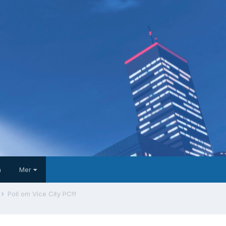
a
Mer
Poll om Vice City PC!!!