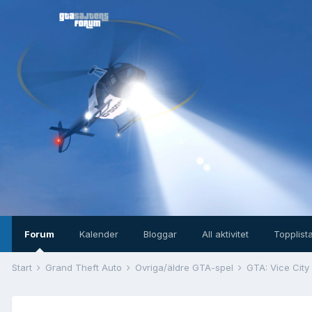
Forum
Kalender
Bloggar
All aktivitet
Topplist
Start
Grand Theft Auto
Övriga/äldre GTA-spel
GTA: Vice City