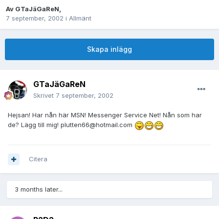
Av
GTaJäGaReN
,
7 september, 2002
i
Allmänt
Skapa inlägg
GTaJäGaReN
Skrivet
7 september, 2002
Hejsan! Har nån här MSN! Messenger Service Net! Nån som har
de? Lägg till mig! plutten66@hotmail.com
Citera
3 months later...