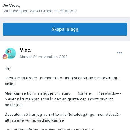
Av
Vice.
,
24 november, 2013
i
Grand Theft Auto V
Skapa inlägg
Vice.
Skrivet
24 november, 2013
Hej!
Försöker ta trofen "number uno" man skall vinna alla tävlingar i
online.
Man kan se hur man ligger till i start--->online--->rewards---
> eller nått men jag förstår helt ärligt inte det. Grymt otydligt
anser jag.
Dessutom så har jag vunnit tennis flertalet gånger men det står
att jag inte vunnit vad jag kan se.
I rewarden står det bl.a. vinn en match med 5 set.