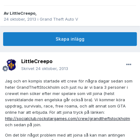
Av
LittleCreepo
,
24 oktober, 2013
i
Grand Theft Auto V
Skapa inlägg
LittleCreepo
Skrivet
24 oktober, 2013
Jag och en kompis startade ett crew för några dagar sedan som
heter GrandTheftStockholm och just nu är vi bara 3 personer i
crewet men söker efter mer spelare som vill joina (helst
svensktalande men engelska går också bra). Vi kommer köra
uppdrag, survivals, race, free roama, och allt annat som GTA
online har att erbjuda. För att joina tryck på länken:
http://socialclub.rockstargames.com/crew/grandtheftstockholm
och sedan på join.
Om det blir något problem med att joina så kan man antingen