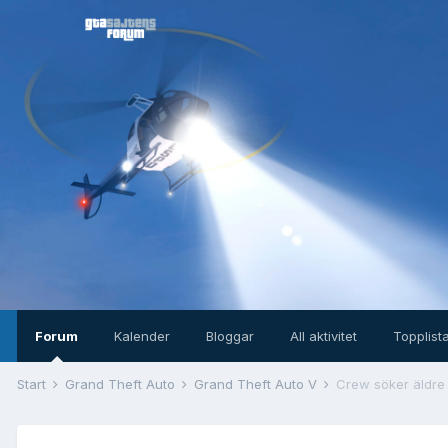
Forum
Kalender
Bloggar
All aktivitet
Topplist
Start
Grand Theft Auto
Grand Theft Auto V
Crew söker äldr