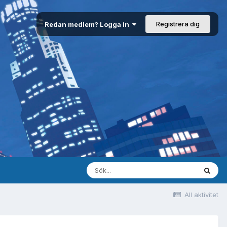
Registrera dig
Redan medlem? Logga in
All aktivitet