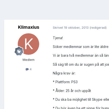
Klimaxius
Skrivet
19 oktober, 2013
(redigerad)
Tjena!
Söker medlemmar som är lite äldre ti
Vi är bara två medlemmar än så läng
Medlem
Så säg till om du är sugen på att joi
4
Några krav är:
* Plattform: PS3
* Ålder: 25 år och uppåt
* Du ska ba möjlighet till Skype el
* Du bör även ha ett sinne för hum