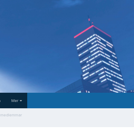
a
Mer
e medlemmar