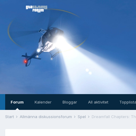
Forum
Kalender
Bloggar
All aktivitet
Topplist
Start
Allmänna diskussionsforum
Spel
Dreamfall Chapters: T