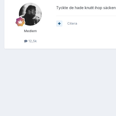
Tyckte de hade knutit ihop säcken rä
Citera
Medlem
12,5k