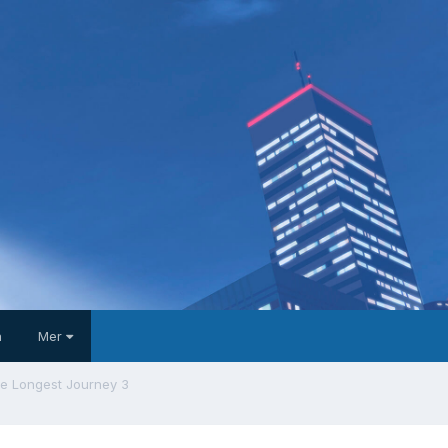
a
Mer
he Longest Journey 3