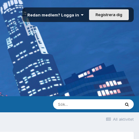
Registrera dig
Redan medlem? Logga in
All aktivitet