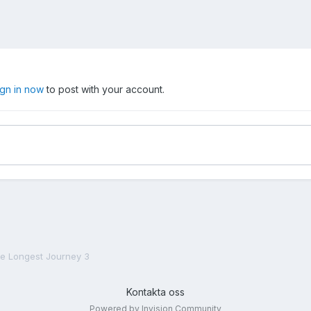
ign in now
to post with your account.
he Longest Journey 3
Kontakta oss
Powered by Invision Community