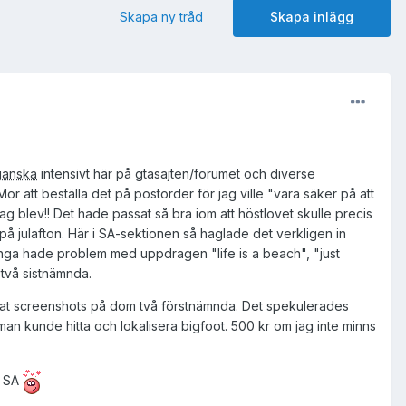
Skapa ny tråd
Skapa inlägg
ganska
intensivt här på gtasajten/forumet och diverse
or att beställa det på postorder för jag ville "vara säker på att
jag blev!! Det hade passat så bra iom att höstlovet skulle precis
å julafton. Här i SA-sektionen så haglade det verkligen in
nga hade problem med uppdragen "life is a beach", "just
 två sistnämnda.
gat screenshots på dom två förstnämnda. Det spekulerades
n kunde hitta och lokalisera bigfoot. 500 kr om jag inte minns
ll SA