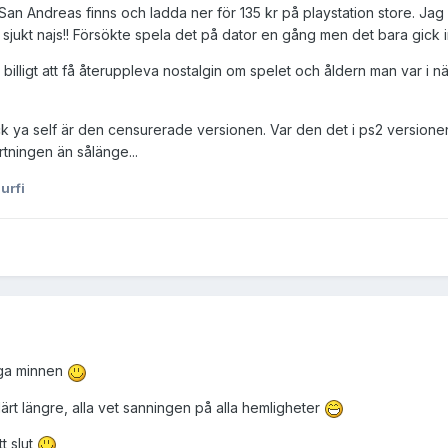
t San Andreas finns och ladda ner för 135 kr på playstation store. Ja
sjukt najs!! Försökte spela det på dator en gång men det bara gick i
illigt att få återuppleva nostalgin om spelet och åldern man var i nä
ck ya self är den censurerade versionen. Var den det i ps2 versionen
rtningen än sålänge...
urfi
iga minnen
lärt längre, alla vet sanningen på alla hemligheter
tt slut