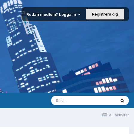
Registrera dig
Redan medlem? Logga in
All aktivitet