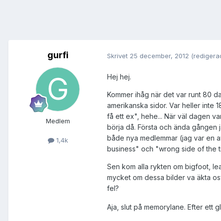
gurfi
Skrivet
25 december, 2012
(redigera
Hej hej.
Kommer ihåg när det var runt 80 d
amerikanska sidor. Var heller inte 
få ett ex", hehe... När väl dagen va
Medlem
börja då. Första och ända gången j
både nya medlemmar (jag var en av
1,4k
business" och "wrong side of the t
Sen kom alla rykten om bigfoot, l
mycket om dessa bilder va äkta osv
fel?
Aja, slut på memorylane. Efter ett gl