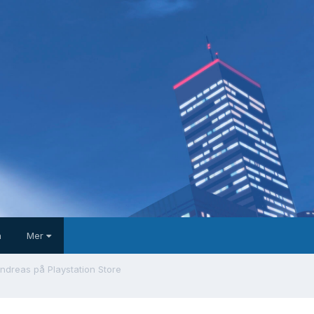
a
Mer
ndreas på Playstation Store