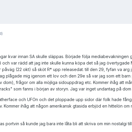
d)
agar kvar innan SA skulle släppas. Började följa mediabevakningen
18 och var rädd att jag inte skulle kunna köpa det så jag övertygade M
r påväg (22 okt) så sköt R* upp releasedat. till den 29, fyfan va arg 
ag plågade mig igenom ett lov och den 29e så var jag som ett barn p
 dom), frågor om alla möjliga sidouppdrag etc. Kommer ihåg att må
racks" som fanns i början av storyn. Jag var inget undantag på dom
eatherface och UFOn och det ploppade upp sidor där folk hade fån
. Kommer ihåg att någon amerikansk gtasida erbjöd en hittelön om ma
as portvin så kunde jag bara inte låta bli att skriva om min nostalgi ti