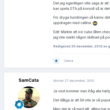
Det jag egentligen ville säga är at
kan spela GTA på konsoll så är det 
För dryga hundringen så känns det b
uppdragen med catlina.
Edit: Märkte att ice cube låten che
jag inte märkt någon skillnad på po
Redigerad
25 december, 2012
av g
Citera
SamCata
Skrivet
27 december, 2012
Ja visst kommer man ihåg alla härl
Det dåliga är att SA inte är så popu
Men det är så med allt, allting har e