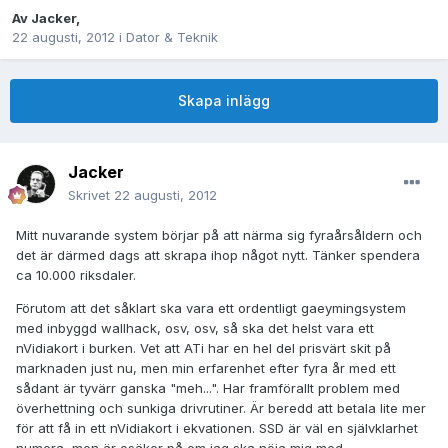
Av
Jacker
,
22 augusti, 2012
i
Dator & Teknik
Skapa inlägg
Jacker
Skrivet
22 augusti, 2012
Mitt nuvarande system börjar på att närma sig fyraårsåldern och
det är därmed dags att skrapa ihop något nytt. Tänker spendera
ca 10.000 riksdaler.
Förutom att det såklart ska vara ett ordentligt gaeymingsystem
med inbyggd wallhack, osv, osv, så ska det helst vara ett
nVidiakort i burken. Vet att ATi har en hel del prisvärt skit på
marknaden just nu, men min erfarenhet efter fyra år med ett
sådant är tyvärr ganska "meh...". Har framförallt problem med
överhettning och sunkiga drivrutiner. Är beredd att betala lite mer
för att få in ett nVidiakort i ekvationen. SSD är väl en självklarhet