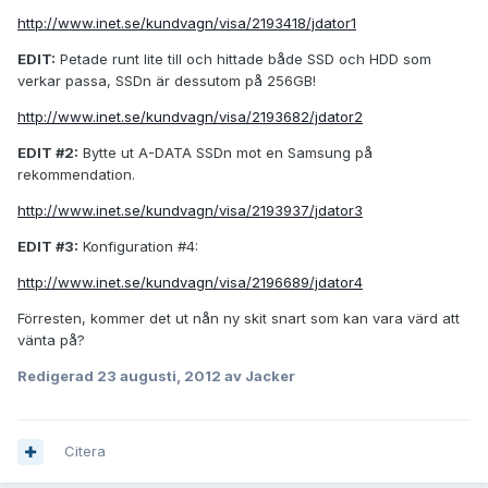
http://www.inet.se/kundvagn/visa/2193418/jdator1
EDIT:
Petade runt lite till och hittade både SSD och HDD som
verkar passa, SSDn är dessutom på 256GB!
http://www.inet.se/kundvagn/visa/2193682/jdator2
EDIT #2:
Bytte ut A-DATA SSDn mot en Samsung på
rekommendation.
http://www.inet.se/kundvagn/visa/2193937/jdator3
EDIT #3:
Konfiguration #4:
http://www.inet.se/kundvagn/visa/2196689/jdator4
Förresten, kommer det ut nån ny skit snart som kan vara värd att
vänta på?
Redigerad
23 augusti, 2012
av Jacker
Citera