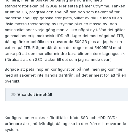
numera, men är osäker på om jag ska nöja mig med
standardstorleken på 128GB eller satsa på mer utrymme. Tanken
är att ha OS, program och spel på den och som bekant så tar
moderna spel upp ganska stor plats, vilket ev. skulle leda till en
jävla massa ransonering av utrymme plus en massa av- och
ominstallationer varje gång man vill lira något nytt. Vad det gäller
gammal hederlig mekanisk HDD så duger det med något på 1TB,
då jag tänker behålla min nuvarande 500GB plus att jag har en
extern på 1TB. Frågan där är om det duger med 5400RPM med
tanke på att den mer eller mindre bara blir en intern lagringsdisk
(förutsatt att en SSD räcker till det som jag nämnde ovan).
Började att peta ihop en konfiguration på Inet, men jag kommer
med all säkerhet inte handla därifrån, så det är mest för att få en
översikt.
Visa dolt innehåll
.
Konfigurationen saknar för tillfället både SSD och HDD. DVD-
brännare är ej nödvändigt, då jag ska ta den från mitt nuvarande
system.