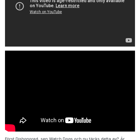
Först Dishonored, sen Watch Dogs och nu täcks detta av? Är