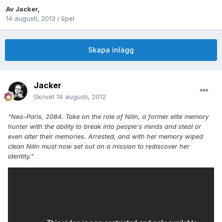
Av
Jacker
,
14 augusti, 2012
i
Spel
Skapa inlägg
Jacker
Skrivet
14 augusti, 2012
"Neo-Paris, 2084. Take on the role of Nilin, a former elite memory
hunter with the ability to break into people's minds and steal or
even alter their memories. Arrested, and with her memory wiped
clean Nilin must now set out on a mission to rediscover her
identity."