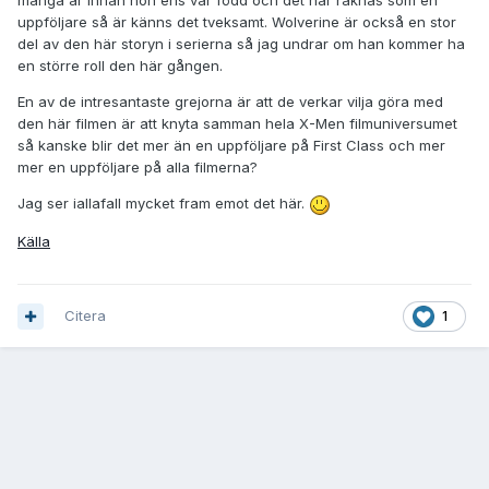
många år innan hon ens var född och det här räknas som en
uppföljare så är känns det tveksamt. Wolverine är också en stor
del av den här storyn i serierna så jag undrar om han kommer ha
en större roll den här gången.
En av de intresantaste grejorna är att de verkar vilja göra med
den här filmen är att knyta samman hela X-Men filmuniversumet
så kanske blir det mer än en uppföljare på First Class och mer
mer en uppföljare på alla filmerna?
Jag ser iallafall mycket fram emot det här.
Källa
Citera
1