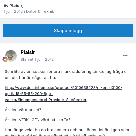
Av
Plaisir
,
1 juli, 2012
i
Dator & Teknik
Skapa inlägg
Plaisir
Skrivet
1 juli, 2012
Som lite av en sucker för bra marknadsföring tänkte jag fråga er
om det här är något att ha:
http://www.dustinhome.se/product/5010638223/nikon-d3100-
optik-18-55-55-200-8gb-
vaska/#intcmp=searchProvider_SiteSeeker
Är den värd priset?
Är den VERKLIGEN värd att skaffa?
Har länge velat ha en bra kamera och nu känns det äntligen som
att jag har råd så är det något att slå till på enligt er?