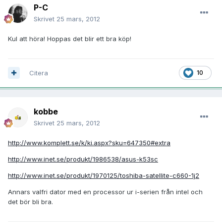
P-C
Skrivet
25 mars, 2012
Kul att höra! Hoppas det blir ett bra köp!
Citera
10
kobbe
Skrivet
25 mars, 2012
http://www.komplett.se/k/ki.aspx?sku=647350#extra
http://www.inet.se/produkt/1986538/asus-k53sc
http://www.inet.se/produkt/1970125/toshiba-satellite-c660-1j2
Annars valfri dator med en processor ur i-serien från intel och
det bör bli bra.