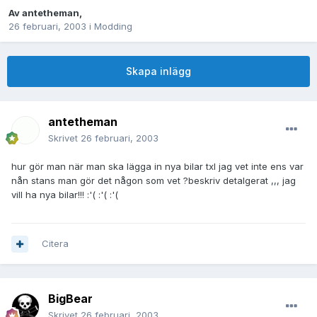
Av
antetheman
,
26 februari, 2003
i
Modding
Skapa inlägg
antetheman
Skrivet
26 februari, 2003
hur gör man när man ska lägga in nya bilar txl jag vet inte ens var
nån stans man gör det någon som vet ?beskriv detalgerat ,,, jag
vill ha nya bilar!!! :'( :'( :'(
Citera
BigBear
Skrivet
26 februari, 2003