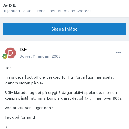
Av
D.E
,
11 januari, 2008
i
Grand Theft Auto: San Andreas
Skapa inlägg
D.E
Skrivet
11 januari, 2008
Hej!
Finns det något officiellt rekord för hur fort någon har spelat
igenom storyn på SA?
Själv klarade jag det på drygt 3 dagar aktivt spelande, men en
kompis påstår att hans kompis klarat det på 17 timmar, över 90%.
Vad är WR och ljuger han?
Tack på förhand
D.E