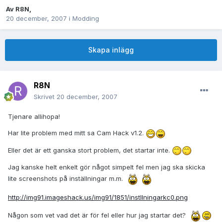
Av
R8N
,
20 december, 2007
i
Modding
Skapa inlägg
R8N
Skrivet
20 december, 2007
Tjenare allihopa!
Har lite problem med mitt sa Cam Hack v1.2.
Eller det är ett ganska stort problem, det startar inte.
Jag kanske helt enkelt gör något simpelt fel men jag ska skicka
lite screenshots på inställningar m.m.
http://img91.imageshack.us/img91/1851/instllningarkc0.png
Någon som vet vad det är för fel eller hur jag startar det?