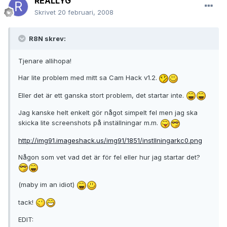
REALLYG
Skrivet
20 februari, 2008
R8N skrev:
Tjenare allihopa!
Har lite problem med mitt sa Cam Hack v1.2.
Eller det är ett ganska stort problem, det startar inte.
Jag kanske helt enkelt gör något simpelt fel men jag ska
skicka lite screenshots på inställningar m.m.
http://img91.imageshack.us/img91/1851/instllningarkc0.png
Någon som vet vad det är för fel eller hur jag startar det?
(maby im an idiot)
tack!
EDIT: