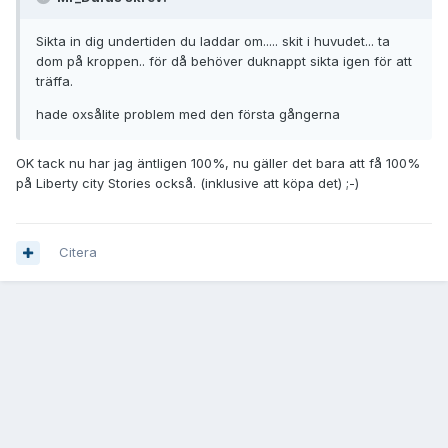
Sikta in dig undertiden du laddar om..... skit i huvudet... ta
dom på kroppen.. för då behöver duknappt sikta igen för att
träffa.
hade oxsålite problem med den första gångerna
OK tack nu har jag äntligen 100%, nu gäller det bara att få 100%
på Liberty city Stories också. (inklusive att köpa det) ;-)
Citera