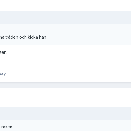
nna tråden och kicka han
asen.
xxy
n rasen.