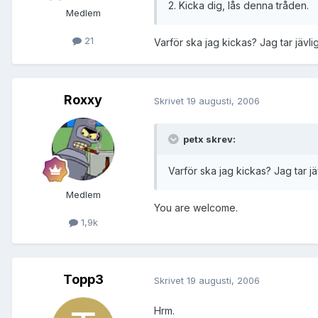
2. Kicka dig, lås denna tråden.
Medlem
21
Varför ska jag kickas? Jag tar jävli
Roxxy
Skrivet
19 augusti, 2006
petx skrev:
Varför ska jag kickas? Jag tar jä
Medlem
You are welcome.
1,9k
Topp3
Skrivet
19 augusti, 2006
Hrm.