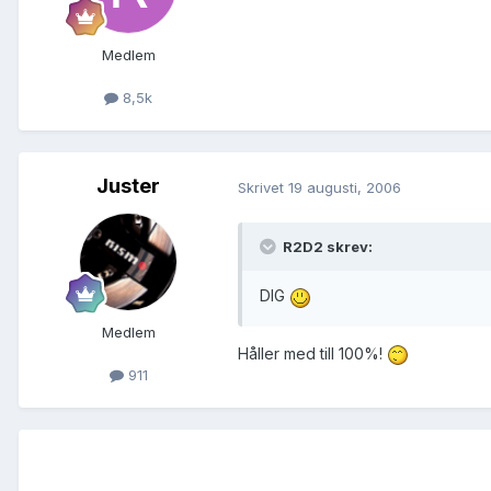
Medlem
8,5k
Juster
Skrivet
19 augusti, 2006
R2D2 skrev:
DIG
Medlem
Håller med till 100%!
911