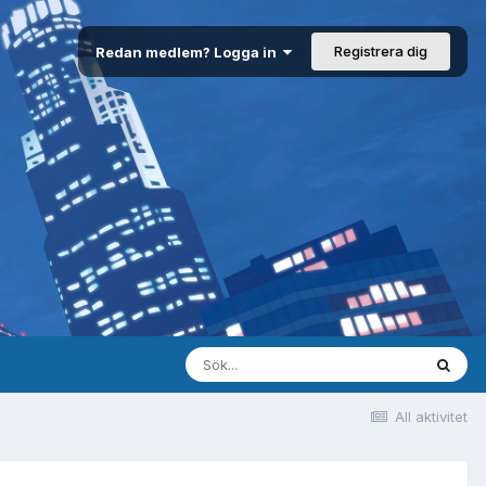
Registrera dig
Redan medlem? Logga in
All aktivitet