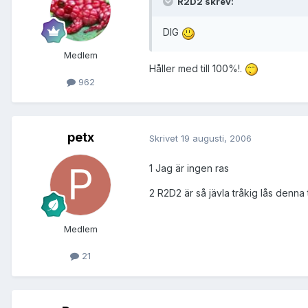
R2D2 skrev:
DIG
Medlem
Håller med till 100%!.
962
petx
Skrivet
19 augusti, 2006
1 Jag är ingen ras
2 R2D2 är så jävla tråkig lås denna
Medlem
21