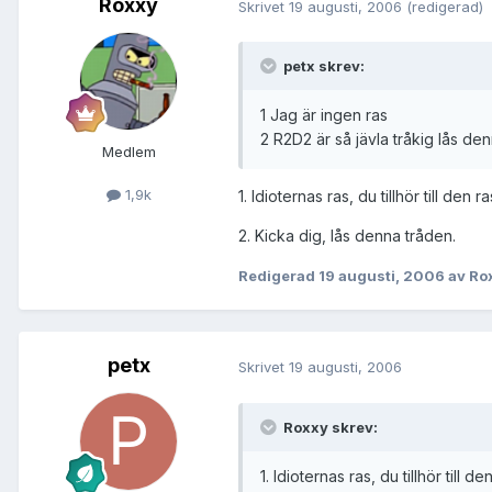
Roxxy
Skrivet
19 augusti, 2006
(redigerad)
petx skrev:
1 Jag är ingen ras
2 R2D2 är så jävla tråkig lås de
Medlem
1,9k
1. Idioternas ras, du tillhör till den r
2. Kicka dig, lås denna tråden.
Redigerad
19 augusti, 2006
av Ro
petx
Skrivet
19 augusti, 2006
Roxxy skrev:
1. Idioternas ras, du tillhör till de