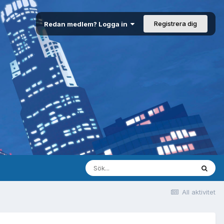
Registrera dig
Redan medlem? Logga in
All aktivitet