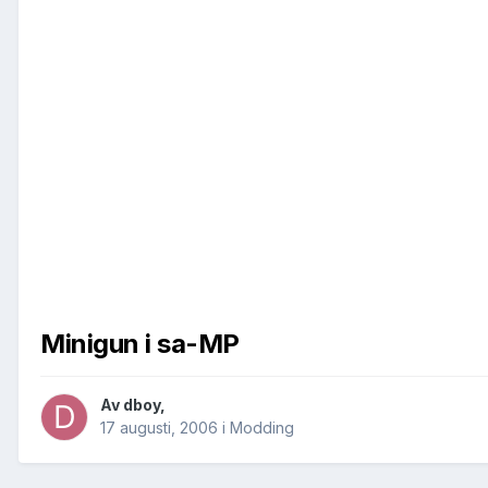
Minigun i sa-MP
Av
dboy
,
17 augusti, 2006
i
Modding