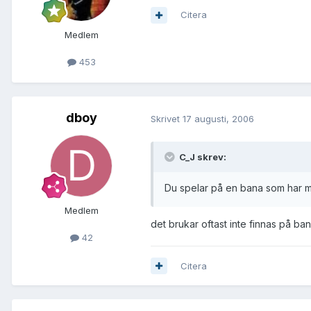
Citera
Medlem
453
dboy
Skrivet
17 augusti, 2006
C_J skrev:
Du spelar på en bana som har m
Medlem
det brukar oftast inte finnas på ba
42
Citera