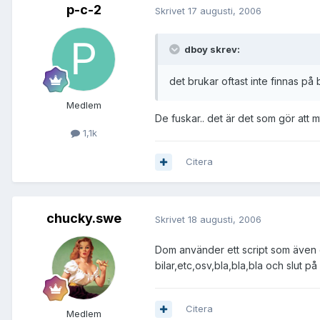
p-c-2
Skrivet
17 augusti, 2006
dboy skrev:
det brukar oftast inte finnas på
Medlem
De fuskar.. det är det som gör att 
1,1k
Citera
chucky.swe
Skrivet
18 augusti, 2006
Dom använder ett script som även e
bilar,etc,osv,bla,bla,bla och slut 
Citera
Medlem