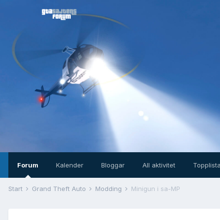
Forum
Kalender
Bloggar
All aktivitet
Topplist
Start
Grand Theft Auto
Modding
Minigun i sa-MP