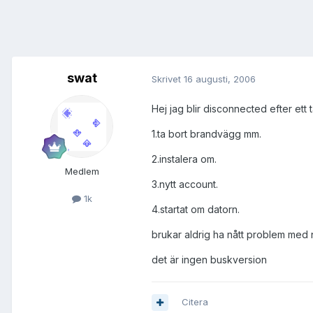
swat
Skrivet
16 augusti, 2006
Hej jag blir disconnected efter ett t
1.ta bort brandvägg mm.
2.instalera om.
Medlem
3.nytt account.
1k
4.startat om datorn.
brukar aldrig ha nått problem med nå
det är ingen buskversion
Citera