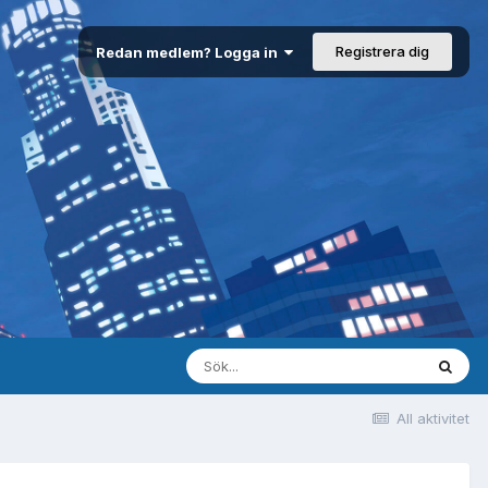
Registrera dig
Redan medlem? Logga in
All aktivitet