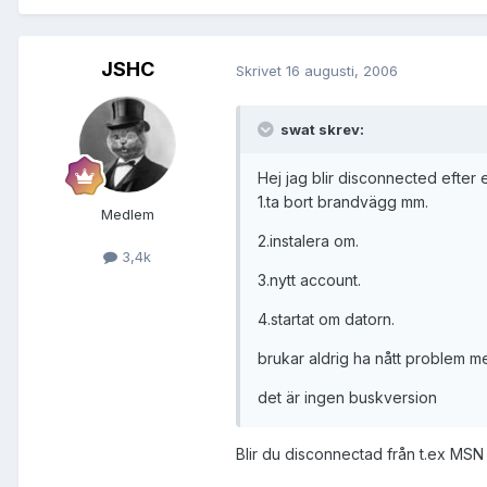
JSHC
Skrivet
16 augusti, 2006
swat skrev:
Hej jag blir disconnected efter et
1.ta bort brandvägg mm.
Medlem
2.instalera om.
3,4k
3.nytt account.
4.startat om datorn.
brukar aldrig ha nått problem med
det är ingen buskversion
Blir du disconnectad från t.ex MSN o