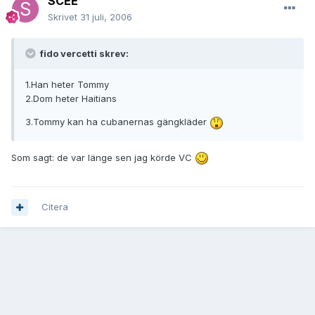
SCEE
Skrivet
31 juli, 2006
fido vercetti skrev:
1.Han heter Tommy
2.Dom heter Haitians
3.Tommy kan ha cubanernas gängkläder
Som sagt: de var länge sen jag körde VC
Citera