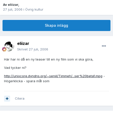
Av
eliizar
,
27 juli, 2006
i
Övrig kultur
Skapa inlägg
eliizar
Skrivet
27 juli, 2006
Här har ni då en ny teaser till en ny film som vi ska göra,
Vad tycker ni?
http://unixcore.dyndns.org/~seniil/Timmeh/...ser%20beta1.mpg
-
Högerklicka - spara mål som
Citera