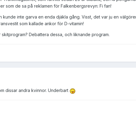
äger som de sa på reklamen för Falkenbergsrevyn: Fi fan!
n kunde inte garva en enda djäkla gång. Visst, det var ju en välgö
nsvestit som kallade ankor för D-vitamin!
är skitprogram? Debattera dessa, och liknande program.
 som dissar andra kvinnor. Underbart