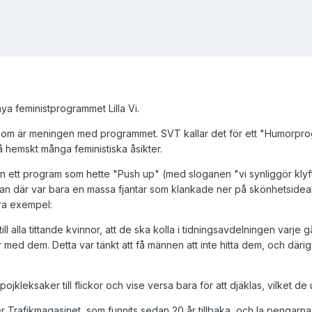
ya feministprogrammet Lilla Vi.
d som är meningen med programmet. SVT kallar det för ett "Humorprog
så hemskt många feministiska åsikter.
 ett program som hette "Push up" (med sloganen "vi synliggör klyfta
n där var bara en massa fjantar som klankade ner på skönhetsideal
gra exempel:
l alla tittande kvinnor, att de ska kolla i tidningsavdelningen varje
 med dem. Detta var tänkt att få männen att inte hitta dem, och därig
jkleksaker till flickor och vise versa bara för att djäklas, vilket de
er Trafikmagasinet, som funnits sedan 20 år tillbaka, och la pengarn