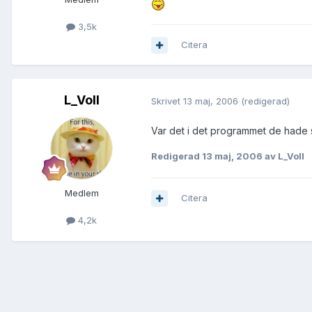
3,5k
Citera
L_Voll
Skrivet
13 maj, 2006
(redigerad)
Var det i det programmet de hade skr
Redigerad
13 maj, 2006
av L_Voll
Medlem
Citera
4,2k