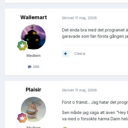
Wallemart
Skrivet
11 maj, 2006
Det enda bra med det programet är a
garavade som fan första gången ja
Citera
Medlem
386
Plaisir
Skrivet
11 maj, 2006
Först o främst... Jag hatar det prog
Sen måste jag säga att även "Hey Ba
va med o försökte härma Darin hela
Medlem