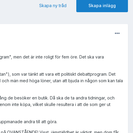
Skapa ny tråd
Skapa inlägg
ram", men det är inte roligt för fem öre. Det ska vara
n"), som var tänkt att vara ett politiskt debattprogram. Det
 och män med höga löner, utan att bjuda in någon som kan tala
 gång de besöker en butik. Då ska de ta andra tidningar, och
enom inte köpa, vilket skulle resultera i att de som ger ut
 uppmanade andra till att göra.
a på OVANSTÅENDE! Visst, jämställdhet är viktigt, men dom får