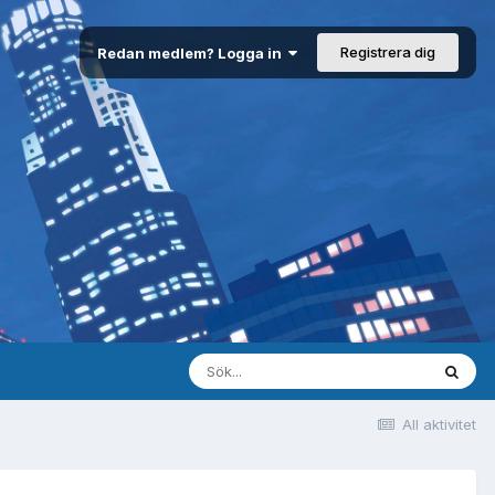
Registrera dig
Redan medlem? Logga in
All aktivitet