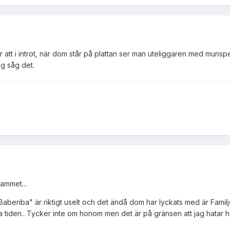
tt i introt, när dom står på plattan ser man uteliggaren med munspel 
g såg det.
rammet...
beriba" är riktigt uselt och det ändå dom har lyckats med är Familjen
 tiden.. Tycker inte om honom men det är på gränsen att jag hatar h