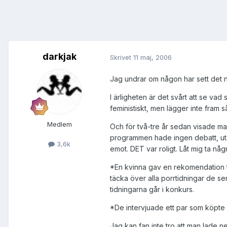
darkjak
Skrivet
11 maj, 2006
Jag undrar om någon har sett det n
I ärligheten är det svårt att se va
feministiskt, men lägger inte fram 
Medlem
Och för två-tre år sedan visade man
programmen hade ingen debatt, uta
3,6k
emot. DET var roligt. Låt mig ta nå
*En kvinna gav en rekomendation til
täcka över alla porrtidningar de ser
tidningarna går i konkurs.
*De intervjuade ett par som köpte po
Jag kan fan inte tro att man lade n