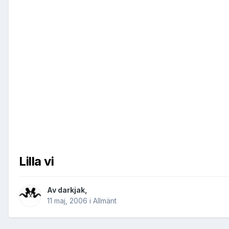
Lilla vi
Av
darkjak
,
11 maj, 2006
i
Allmänt