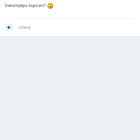
Datorhjälps-topicen?
Citera