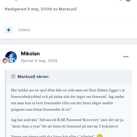
Redigerad
9 maj, 2006
av MarkusE
Citera
Mikolan
Skrivet
9 maj, 2006
MarkusE skrev:
Har laddat ner en spel-film från en sida men rar filen filmen ligger i är
lösenordsskyddad och på sidan står det inget om lösenord. Jag undar
om man kan ta bort lösenordet eller om det finns något snabbt
program som hittar lösenordet åt en?
Jag har andvänt "Advanced RAR Password Recovery" men det tar ju
"more than a year" för att hitta ett lösenord på mer än 5 bokstäver.
Venne om denna tråd ska ligga här eller i "allmänt".