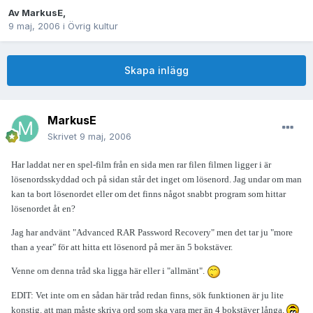
Av
MarkusE
,
9 maj, 2006
i
Övrig kultur
Skapa inlägg
MarkusE
Skrivet
9 maj, 2006
Har laddat ner en spel-film från en sida men rar filen filmen ligger i är
lösenordsskyddad och på sidan står det inget om lösenord. Jag undar om man
kan ta bort lösenordet eller om det finns något snabbt program som hittar
lösenordet åt en?
Jag har andvänt "Advanced RAR Password Recovery" men det tar ju "more
than a year" för att hitta ett lösenord på mer än 5 bokstäver.
Venne om denna tråd ska ligga här eller i "allmänt".
EDIT: Vet inte om en sådan här tråd redan finns, sök funktionen är ju lite
konstig. att man måste skriva ord som ska vara mer än 4 bokstäver långa.