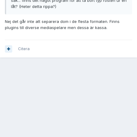
sak... finns det något program för att ta bort typ rösten ur en
låt? (Heter detta rippa?)
Nej det går inte att separera dom i de flesta formaten. Finns
plugins till diverse mediaspelare men dessa är kassa.
Citera