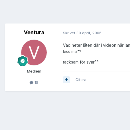
Ventura
Skrivet
30 april, 2006
Vad heter låten där i videon när l
kiss me"?
tacksam för svar^^
Medlem
Citera
15