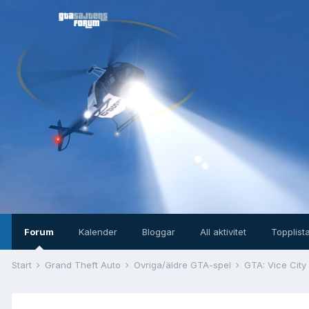
Forum
Kalender
Bloggar
All aktivitet
Topplist
Start
Grand Theft Auto
Övriga/äldre GTA-spel
GTA: Vice City