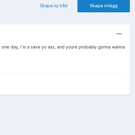
Skapa ny tråd
Skapa inlägg
now one day, i'm a save yo ass, and youre probably gonna wanna