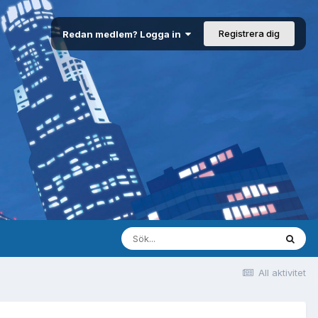
Registrera dig
Redan medlem? Logga in
All aktivitet