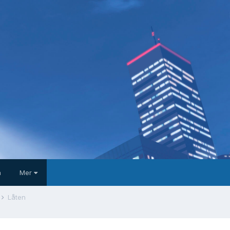
a
Mer
Låten