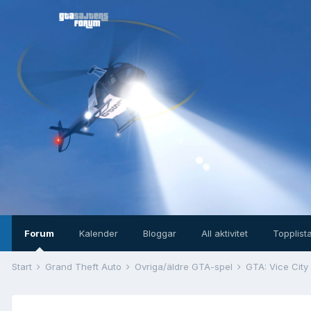
Forum
Kalender
Bloggar
All aktivitet
Topplist
Start
Grand Theft Auto
Övriga/äldre GTA-spel
GTA: Vice City