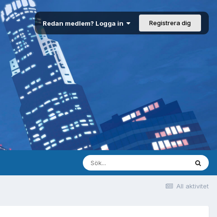
Registrera dig
Redan medlem? Logga in
All aktivitet