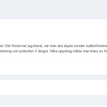
n. Det första har jag klarat, när man ska skjuta sönder butiksfönstr
arkering vid symbolen V längre. Vilka uppdrag måste man klara av för