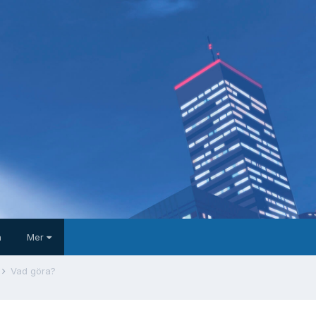
a
Mer
Vad göra?