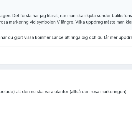
agen. Det första har jag klarat, när man ska skjuta sönder butiksfön
n rosa markering vid symbolen V längre. Vilka uppdrag måste man klar
är du gjort vissa kommer Lance att ringa dig och du får mer uppdr
spelade) att den nu ska vara utanför (alltså den rosa markeringen)