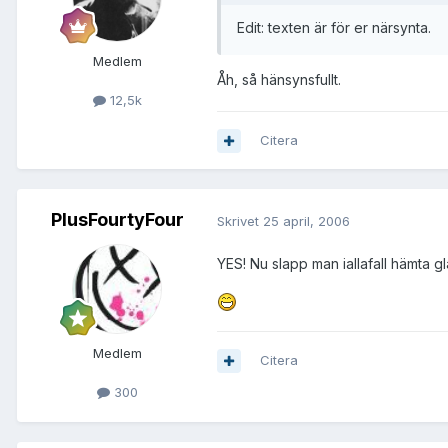
Edit: texten är för er närsynta.
Medlem
Åh, så hänsynsfullt.
12,5k
Citera
PlusFourtyFour
Skrivet
25 april, 2006
YES! Nu slapp man iallafall hämta g
Medlem
Citera
300