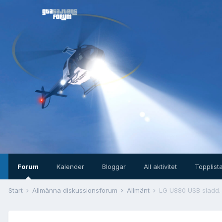
Forum
Kalender
Bloggar
All aktivitet
Topplist
Start
Allmänna diskussionsforum
Allmänt
LG U880 USB sladd.