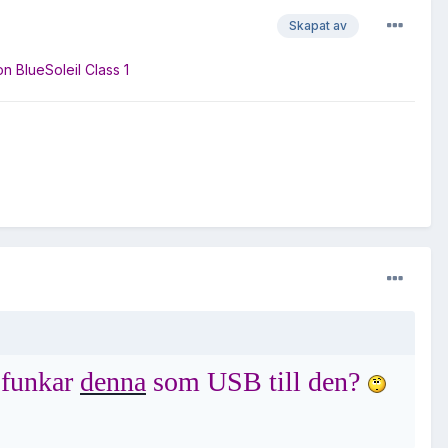
Skapat av
n BlueSoleil Class 1
 funkar
denna
som USB till den?