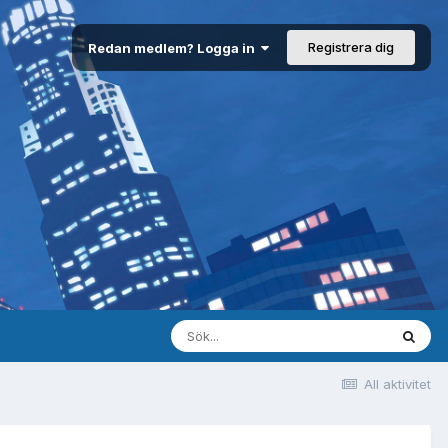
Registrera dig
Redan medlem? Logga in
All aktivitet