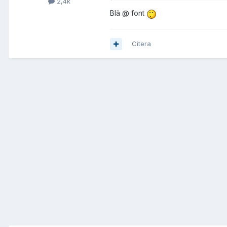
2,4k
Blä @ font
Citera