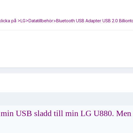
 klicka på >LG>Datatillbehör>Bluetooth USB Adapter USB 2.0 Billionto
rt min USB sladd till min LG U880. Men