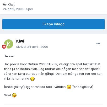
Av
Kiwi
,
24 april, 2006
i
Spel
Skapa inlägg
Kiwi
Skrivet
24 april, 2006
Hejsan.
Har precis köpt Outrun 2006 till PSP, väldigt bra spel faktiskt! Det
finns ju onlinefunktion. Jag undrar om någon mer har det spelet
så vi kan köra ett race nån gång? Och om många här har det kan
vi ju ha turnering
[onödigtskryt]Ligger rankad 688 i världen
[/onödigtskryt]
/Kiwi